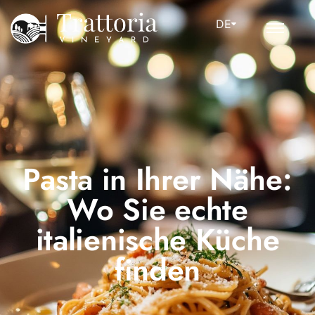
DE
Pasta in Ihrer Nähe:
Wo Sie echte
italienische Küche
finden