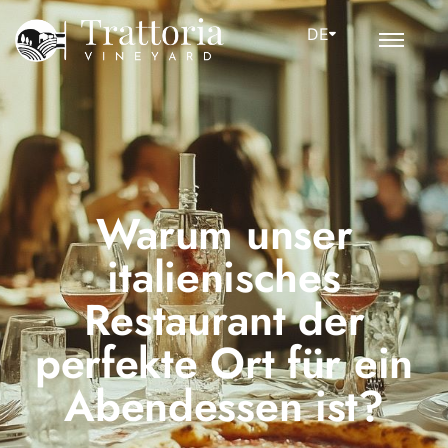
DE
Warum unser
italienisches
Restaurant der
perfekte Ort für ein
Abendessen ist?